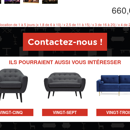
660
 location de 1 à 5 jours (x 1,8 de 6 à 10j / x 2,5 de 11 à 15j / x 3 de 16 à 20j / x 4 de 
Contactez-nous !
ILS POURRAIENT AUSSI VOUS INTÉRESSER
VINGT-CINQ
VINGT-SEPT
VINGT-TROI