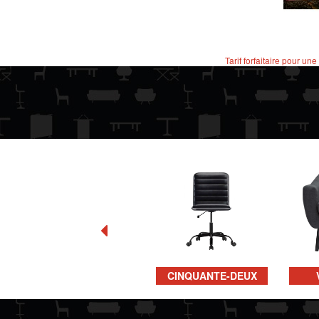
Tarif forfaitaire pour une
CINQUANTE-DEUX