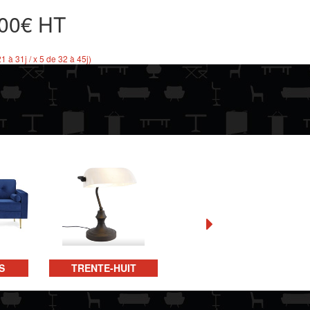
,00€ HT
21 à 31j / x 5 de 32 à 45j)
S
TRENTE-HUIT
QUARANTE-HUIT