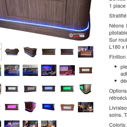
1 place
Stratifi
Néons L
pilotab
Sur rou
L180 x 
Finition
pl
ad
dé
Option
rétroéc
Livrai
soins. 
Coloris: