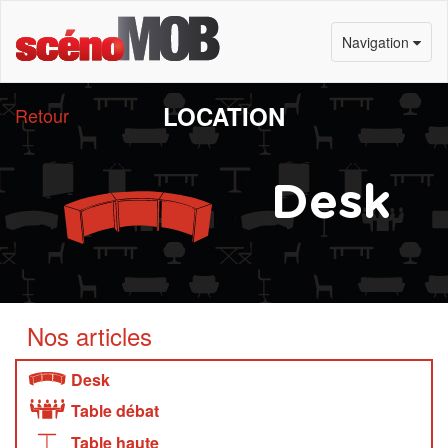
Navigation
LOCATION
Retour
Desk
Nos articles
Desk
Table débat
Table haute