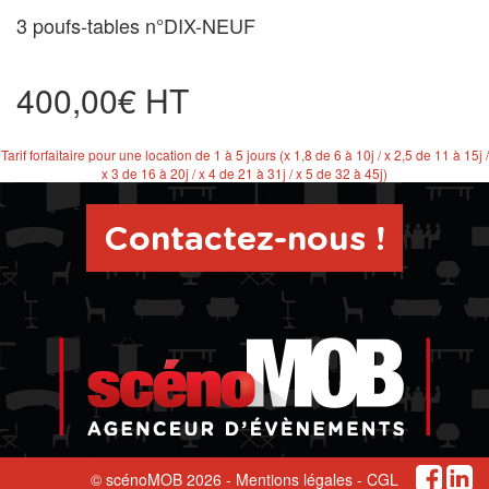
3 poufs-tables n°DIX-NEUF
400,00€ HT
Tarif forfaitaire pour une location de 1 à 5 jours (x 1,8 de 6 à 10j / x 2,5 de 11 à 15j /
x 3 de 16 à 20j / x 4 de 21 à 31j / x 5 de 32 à 45j)
Contactez-nous !
© scénoMOB 2026 -
Mentions légales
-
CGL