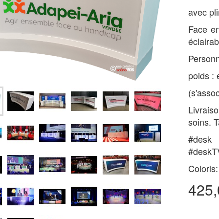
avec pl
Face en
éclaira
Personn
poids :
(s'asso
Livrai
soins. 
#desk 
#deskT
Coloris:
425