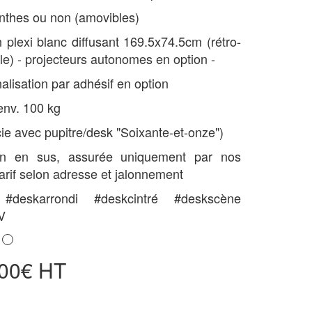
inthes ou non (amovibles)
 plexi blanc diffusant 169.5x74.5cm (rétro-
ble) - projecteurs autonomes en option -
alisation par adhésif en option
 env. 100 kg
cie avec pupitre/desk "Soixante-et-onze")
son en sus, assurée uniquement par nos
Tarif selon adresse et jalonnement
#deskarrondi #deskcintré #deskscène
V
,00€ HT