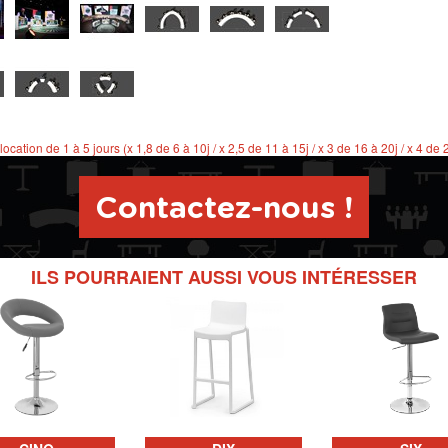
 location de 1 à 5 jours (x 1,8 de 6 à 10j / x 2,5 de 11 à 15j / x 3 de 16 à 20j / x 4 de 
Contactez-nous !
ILS POURRAIENT AUSSI VOUS INTÉRESSER