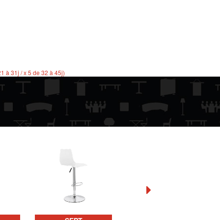
21 à 31j / x 5 de 32 à 45j)